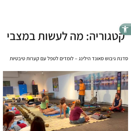
ESOS by: Sounds Heal Space
0506-955452
פתח סרגל נגישות
קטגוריה:
מה לעשות במצבי
סדנת גיבוש סאונד הילינג – לומדים לטפל עם קערות טיבטיות