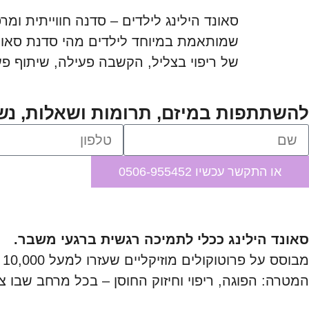
סאונד הילינג לילדים – סדנה חווייתית ומ
שמותאמת במיוחד לילדים מהי סדנת סאונד 
של ריפוי בצליל, הקשבה פעילה, שיתוף פעו
להשתתפות במיזם, תרומות ושאלות, נ
או התקשר עכשיו 0506-955452
סאונד הילינג ככלי לתמיכה רגשית ברגעי משבר.
מבוסס על פרוטוקולים מוזיקליים שעזרו למעל 10,000 משתתפים, מותאם לחברות, חיילים ומערכות חינוך.
המטרה: הפוגה, ריפוי וחיזוק החוסן – בכל מרחב שבו צ